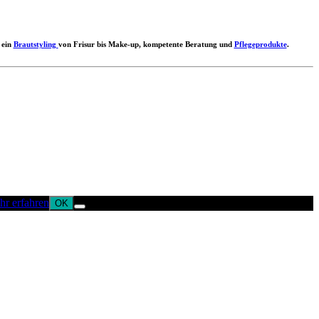
 ein
Brautstyling
von Frisur bis Make-up, kompetente Beratung und
Pflegeprodukte
.
r erfahren
OK